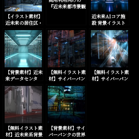
『近未来都市景観
アニメ風イラス
【イラスト素材】
近未来AIコア施
ト』を5パターン
近未来の居住区・
設 背景イラスト
追加しました
ベッドルーム・マ
集｜監視映像差分
イルームを数点追
付き・全12種（4
加しました
K）をBOOTHに
追加しました。
【背景素材】近未
【無料イラスト素
【無料イラスト素
来データセンタ
材】サイバーパン
材】サイバーパン
ー・サーバーファ
ク、近未来SFの
ク、近未来SFの
ーム 5種×監視映
街の外観背景素材
未来都市外観背景
像差分 10枚セッ
を21枚追加しま
素材を10枚追加
トをBOOTHに追
した。
しました。
加しました。
【無料イラスト素
【背景素材】サイ
材】近未来系背景
バーパンクの世界