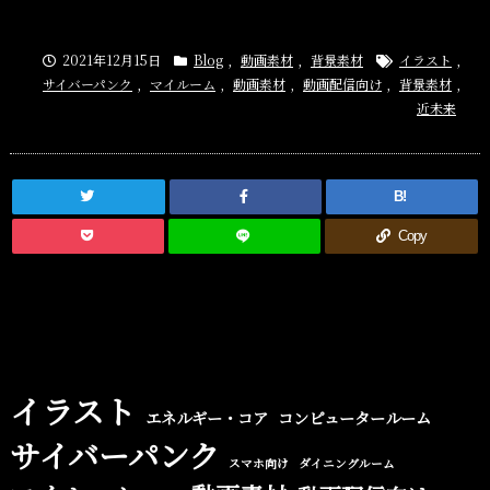
イラスト素材のペ
観と街の外観の背
ージを追加しまし
景イラストを一部
た。
追加しました
2021年12月15日
Blog
,
動画素材
,
背景素材
イラスト
,
サイバーパンク
,
マイルーム
,
動画素材
,
動画配信向け
,
背景素材
,
近未来
B!
Copy
イラスト
エネルギー・コア
コンピュータールーム
サイバーパンク
スマホ向け
ダイニングルーム