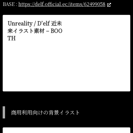
BASE :
https://delf.official.ec/items/62499058
Unreality / D’elf 近未
来イラスト素材 – BOO
TH
商用利用向けの近未来背景イラスト素材です。近未来
市街地SFアニメ風イラスト、近未来の居住区のイラス
トなど。
ゲーム制作、映像制作、その他コンテンツ制作などで
自由に使用出来る高解像度の背景イラスト素材です。
商用利用向けの背景イラスト