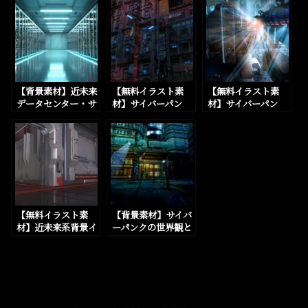
ムを数点追加しまし
12種（4K）をBOO
た
THに追加しまし
た。
【背景素材】近未来
【無料イラスト素
【無料イラスト素
データセンター・サ
材】サイバーパン
材】サイバーパン
ーバーファーム 5種
ク、近未来SFの街の
ク、近未来SFの未来
×監視映像差分 10
外観背景素材を21枚
都市外観背景素材を
枚セットをBOOTH
追加しました。
10枚追加しました。
に追加しました。
【無料イラスト素
【背景素材】サイバ
材】近未来系背景イ
ーパンクの世界観と
ラスト素材のページ
街の外観の背景イラ
を追加しました。
ストを一部追加しま
した