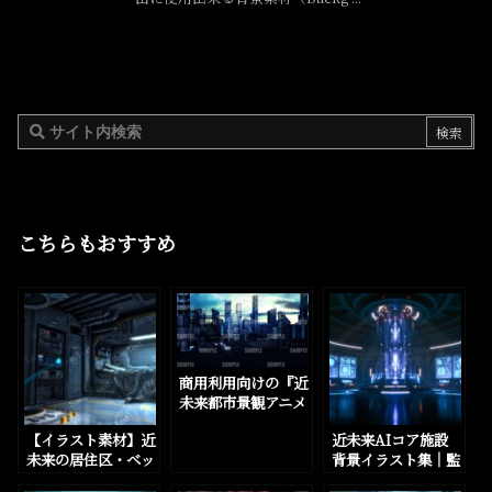
こちらもおすすめ
商用利用向けの『近
未来都市景観アニメ
風イラスト』を5パ
【イラスト素材】近
近未来AIコア施設
ターン追加しました
未来の居住区・ベッ
背景イラスト集｜監
ドルーム・マイルー
視映像差分付き・全