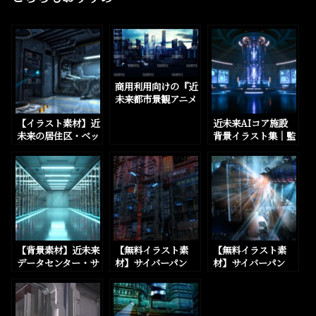
商用利用向けの『近
未来都市景観アニメ
風イラスト』を5パ
【イラスト素材】近
近未来AIコア施設
ターン追加しました
未来の居住区・ベッ
背景イラスト集｜監
ドルーム・マイルー
視映像差分付き・全
ムを数点追加しまし
12種（4K）をBOO
た
THに追加しまし
た。
【背景素材】近未来
【無料イラスト素
【無料イラスト素
データセンター・サ
材】サイバーパン
材】サイバーパン
ーバーファーム 5種
ク、近未来SFの街の
ク、近未来SFの未来
×監視映像差分 10
外観背景素材を21枚
都市外観背景素材を
枚セットをBOOTH
追加しました。
10枚追加しました。
に追加しました。