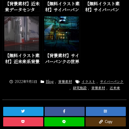
【背景素材】近未
【無料イラスト素
【無料イラスト素
来データセンタ
材】サイバーパン
材】サイバーパン
ー・サーバーファ
ク、近未来SFの
ク、近未来SFの
ーム 5種×監視映
街の外観背景素材
未来都市外観背景
像差分 10枚セッ
を21枚追加しま
素材を10枚追加
トをBOOTHに追
した。
しました。
加しました。
【無料イラスト素
【背景素材】サイ
材】近未来系背景
バーパンクの世界
イラスト素材のペ
観と街の外観の背
ージを追加しまし
景イラストを一部
た。
追加しました
2022年9月1日
Blog
,
背景素材
イラスト
,
サイバーパンク
,
研究施設
,
背景素材
,
近未来
B!
Copy