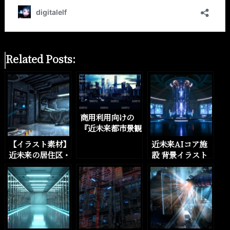
Related Posts:
商用利用向けの
『近未来都市景観
アニメ風イラス
【イラスト素材】
近未来AIコア施
ト』を5パターン
近未来の居住区・
設 背景イラスト
追加しました
ベッドルーム・マ
集｜監視映像差分
イルームを数点追
付き・全12種（4
加しました
K）をBOOTHに
追加しました。