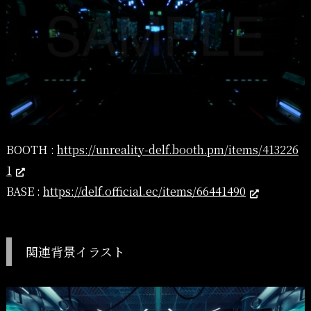
BOOTH :
https://unreality-delf.booth.pm/items/413226
1
BASE :
https://delf.official.ec/items/66441490
関連背景イラスト