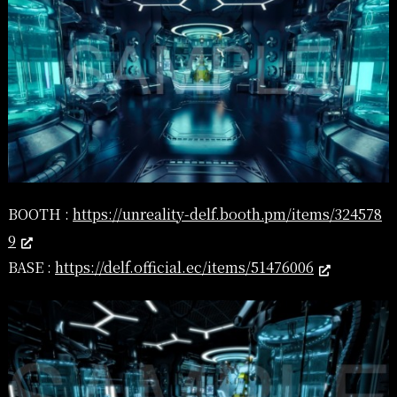
BOOTH :
https://unreality-delf.booth.pm/items/324578
9
BASE :
https://delf.official.ec/items/51476006