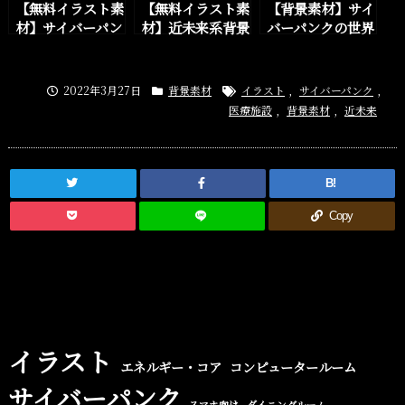
【無料イラスト素
【無料イラスト素
【背景素材】サイ
材】サイバーパン
材】近未来系背景
バーパンクの世界
ク、近未来SFの
イラスト素材のペ
観と街の外観の背
未来都市外観背景
ージを追加しまし
景イラストを一部
素材を10枚追加
た。
追加しました
2022年3月27日
背景素材
イラスト
,
サイバーパンク
,
しました。
医療施設
,
背景素材
,
近未来
B!
Copy
イラスト
エネルギー・コア
コンピュータールーム
サイバーパンク
スマホ向け
ダイニングルーム