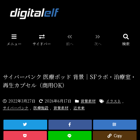
メニュー
サイドバー
前へ
次へ
検索
サイバーパンク 医療ポッド 背景｜SFラボ・治療室・
再生カプセル（商用OK）
2022年3月27日
2026年6月17日
背景素材
イラスト
,
サイバーパンク
,
医療施設
,
背景素材
,
近未来
B!
Copy