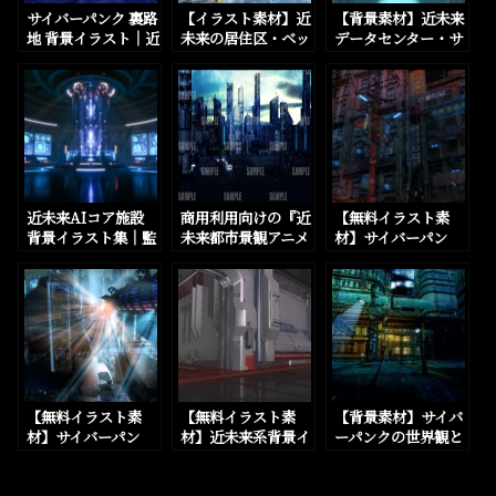
サイバーパンク 裏路
【イラスト素材】近
【背景素材】近未来
地 背景イラスト｜近
未来の居住区・ベッ
データセンター・サ
未来ナイトシティ十
ドルーム・マイルー
ーバーファーム 5種
字路（商用利用O
ムを数点追加しまし
×監視映像差分 10
K・高解像度3枚セ
た
枚セットをBOOTH
ット）
に追加しました。
近未来AIコア施設
商用利用向けの『近
【無料イラスト素
背景イラスト集｜監
未来都市景観アニメ
材】サイバーパン
視映像差分付き・全
風イラスト』を5パ
ク、近未来SFの街の
12種（4K）をBOO
ターン追加しました
外観背景素材を21枚
THに追加しまし
追加しました。
た。
【無料イラスト素
【無料イラスト素
【背景素材】サイバ
材】サイバーパン
材】近未来系背景イ
ーパンクの世界観と
ク、近未来SFの未来
ラスト素材のページ
街の外観の背景イラ
都市外観背景素材を
を追加しました。
ストを一部追加しま