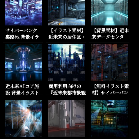
サイバーパンク
【イラスト素材】
【背景素材】近未
裏路地 背景イラ
近未来の居住区・
来データセンタ
スト｜近未来ナイ
ベッドルーム・マ
ー・サーバーファ
トシティ十字路
イルームを数点追
ーム 5種×監視映
（商用利用OK・
加しました
像差分 10枚セッ
高解像度3枚セッ
トをBOOTHに追
ト）
加しました。
近未来AIコア施
商用利用向けの
【無料イラスト素
設 背景イラスト
『近未来都市景観
材】サイバーパン
集｜監視映像差分
アニメ風イラス
ク、近未来SFの
付き・全12種（4
ト』を5パターン
街の外観背景素材
K）をBOOTHに
追加しました
を21枚追加しま
追加しました。
した。