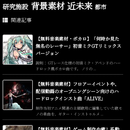
背景素材
近未来
研究施設
都市
関連記事
【無料音楽素材・ボカロ】「何時か見た
無名のレーサー」初音ミクGTリミックス
バージョン
説明： GTレース仕様の初音ミク・アペンドのハー
ドロック風ボカロ曲です。 ノリの ...
【無料音楽素材】フロアーイベントや、
配信動画のオープニングシーン向けのハ
ードロックインスト曲「ALIVE」
制作当初アニメ関連の主題歌用に編集していた歌モ
ノの楽曲を、ギター・インストゥルメ ...
【無料音楽素材】ゲーム制作や癒し系動