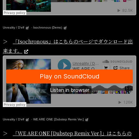
Unreality / D'elf
·
Isochronous (Demo)
＞
「Isochronous」はこちらのページでダウンロード出
来ます。
Unreality / D'elf
·
WE ARE ONE [Dubstep Remix Ver.]
＞
「WE ARE ONE [Dubstep Remix Ver.]」はこちらの