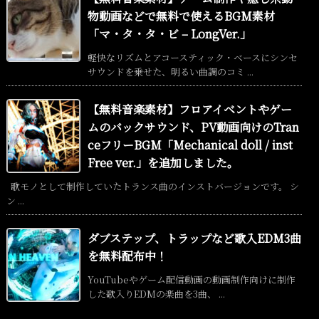
物動画などで無料で使えるBGM素材
「マ・タ・タ・ビ – LongVer.」
軽快なリズムとアコースティック・ベースにシンセ
サウンドを乗せた、明るい曲調のコミ ...
【無料音楽素材】フロアイベントやゲー
ムのバックサウンド、PV動画向けのTran
ceフリーBGM「Mechanical doll / inst
Free ver.」を追加しました。
歌モノとして制作していたトランス曲のインストバージョンです。 シ
ン ...
ダブステップ、トラップなど歌入EDM3曲
を無料配布中！
YouTubeやゲーム配信動画の動画制作向けに制作
した歌入りEDMの楽曲を3曲、 ...