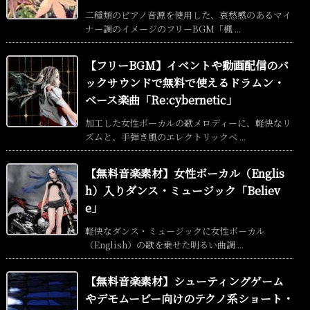
二種類のピアノ音源を使用した、哀愁感のあるマイ
ナー調のイメージのフリーBGM「楓 ...
【フリーBGM】イベントや動画配信のバ
ックサウンドで無料で使えるドラムン・
ベース楽曲「Re:cybernetic」
加工した女性ボーカルの歌メロディーに、軽快なリ
ズムと、手弾き風のエレクトリックベ ...
【無料音楽素材】女性ボーカル（Englis
h）入りダンス・ミュージック「Believ
e」
軽快なダンス・ミュージックに女性ボーカル
（English）の歌を乗せた明るい曲調 ...
【無料音楽素材】シューティングゲーム
やデモムービー向けのテクノ系ショート・