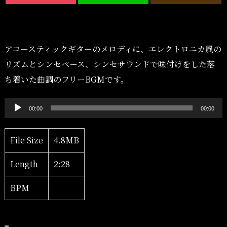
アコースティックギターのメロディに、エレクトロニカ風の
リズムとシンセベース、シンセサウンドで味付けをした落
ち着いた曲調のフリーBGMです。
音
00:00
00:00
声
プ
File Size
4.8MB
レ
Length
2:28
ー
ヤ
BPM
ー