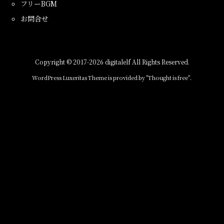
フリーBGM
お問合せ
Copyright ©
2017
-2026
digitalelf
All Rights Reserved.
WordPress Luxeritas Theme is provided by "
Thought is free
".