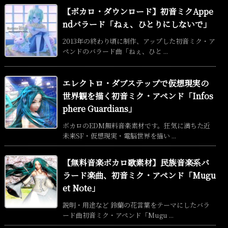
【ボカロ・ダウンロード】初音ミクAppe
ndバラード「ねぇ、ひとりにしないで」
2013年の終わり頃に制作、アップした初音ミク・ア
ペンドのバラード曲「ねぇ、ひと ...
エレクトロ・ダブステップで仮想現実の
世界観を描く初音ミク・アペンド「Infos
phere Guardians」
ボカロのEDM無料音楽素材です。狂気に満ちた近
未来SF・仮想現実・電脳世界を描い ...
【無料音楽ボカロ歌素材】民族音楽系バ
ラード楽曲、初音ミク・アペンド「Mugu
et Note」
説明・用途など 鈴蘭の花言葉をテーマにしたバラ
ード曲初音ミク・アペンド「Mugu ...