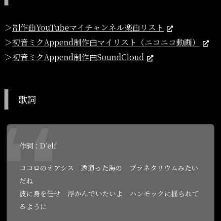
＞
制作曲YouTubeマイチャンネル楽曲リスト
＞
初音ミクAppend制作曲マイリスト（ニコニコ動画）
＞
初音ミクAppend制作曲SoundCloud
歌詞
作詞：D’elf
ココロのオアシス 透通った海の プラネタリウムみたい
だね
波に身を任せ 浮かんでいたいよ ハンモックに揺られて
るように