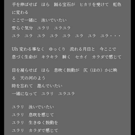
手を伸ばせば ほら 踊る宝石が ヒカリを受けて 虹色
に変わる
ここで一緒に 泳いでいたい
安らぐ気分 ユラリ ユラユラ
ユラ ユラ ユラ ユラ ユラ ユラ ユラ ユラ・・・
Uh 変わる事なく ゆっくり 流れる月日と 今ここで
息づく生命が キラキラ 瞬く セカイ カラダで感じて
目を凝らせば ほら 息吹く鼓動が 仄（ほの）かに映
る 天の河のよう
時を忘れて 遊んでいたい
一緒になって ユラリ ユラユラ
ユラリ 泳いでいたい
ユラリ 息吹を感じて
ユラリ 生きゆく鼓動を
ユラリ カラダで感じて